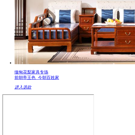
缅甸花梨家具专场
前朝帝王色 今朝百姓家
进入选款