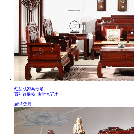
红酸枝家具专场
百年红酸枝 古时宫廷木
进入选款