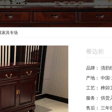
枝家具专场
餐边柜
品牌：
清韵
产地：
中国·
工艺：
榫卯
服务：
供货
售后：
三年