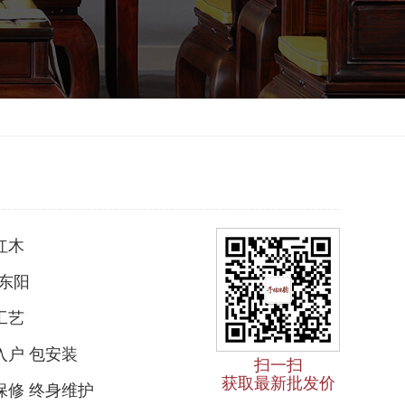
红木
东阳
工艺
入户 包安装
扫一扫
获取最新批发价
保修 终身维护