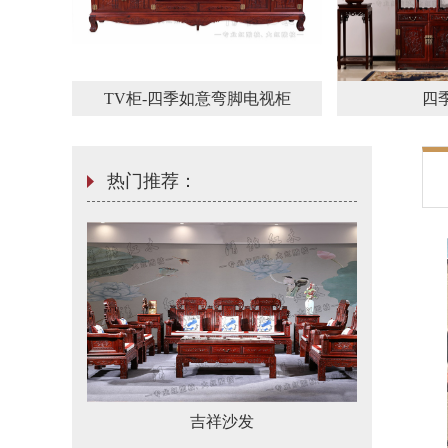
TV柜-四季如意弯脚电视柜
四
热门推荐：
休闲椅三件套
博
吉祥沙发