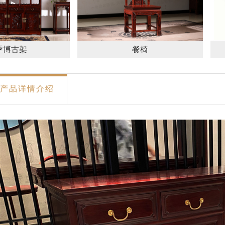
季博古架
餐椅
产品详情介绍
古架书架